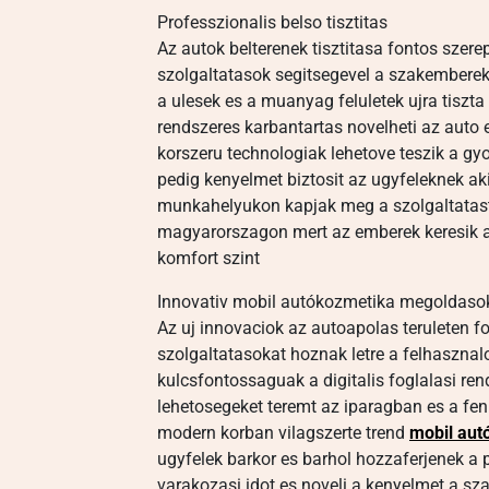
Professzionalis belso tisztitas
Az autok belterenek tisztitasa fontos szer
szolgaltatasok segitsegevel a szakemberek
a ulesek es a muanyag feluletek ujra tiszt
rendszeres karbantartas novelheti az auto e
korszeru technologiak lehetove teszik a g
pedig kenyelmet biztosit az ugyfeleknek a
munkahelyukon kapjak meg a szolgaltatast
magyarorszagon mert az emberek keresik a
komfort szint
Innovativ mobil autókozmetika megoldaso
Az uj innovaciok az autoapolas teruleten 
szolgaltatasokat hoznak letre a felhaszn
kulcsfontossaguak a digitalis foglalasi re
lehetosegeket teremt az iparagban es a fen
modern korban vilagszerte trend
mobil aut
ugyfelek barkor es barhol hozzaferjenek a p
varakozasi idot es noveli a kenyelmet a s