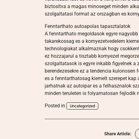
biztosítva a magas minoseget minden alkal
szolgaltatasi format az orszagban es korn
Fenntarthato autoapolas tapasztalatok
A fenntarthato megoldasok egyre nagyobb 
takarekossag es a kornyezetvedelem kiemel
technologiakat alkalmaznak hogy csokkent
ez hozzajarul a tisztabb kornyezet megorze
szolgaltatasok is egyre inkabb figyelnek a
berendezesekre ez a tendencia kulonosen f
es a fenntarthatosag kiemelt szerepet kap
jarhatnak az autoipar es a felhasznalok s
minden teruleten is folyamatosan fejlodik 
Posted in
Uncategorized
Share Article: