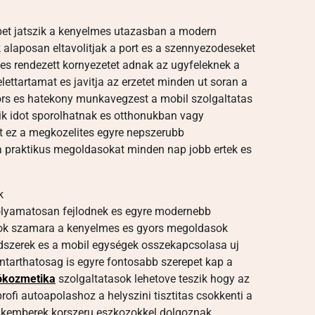
epet jatszik a kenyelmes utazasban a modern
 alaposan eltavolitjak a port es a szennyezodeseket
a es rendezett kornyezetet adnak az ugyfeleknek a
lettartamat es javitja az erzetet minden ut soran a
yors es hatekony munkavegzest a mobil szolgaltatas
kik idot sporolhatnak es otthonukban vagy
 ez a megkozelites egyre nepszerubb
 praktikus megoldasokat minden nap jobb ertek es
k
folyamatosan fejlodnek es egyre modernebb
alok szamara a kenyelmes es gyors megoldasok
ndszerek es a mobil egységek osszekapcsolasa uj
ntarthatosag is egyre fontosabb szerepet kap a
ókozmetika
szolgaltatasok lehetove teszik hogy az
rofi autoapolashoz a helyszini tisztitas csokkenti a
zakemberek korszeru eszkozokkel dolgoznak