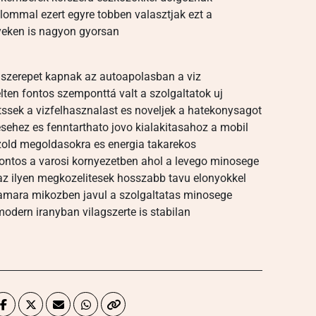
ommal ezert egyre tobben valasztjak ezt a
yeken is nagyon gyorsan
szerepet kapnak az autoapolasban a viz
ten fontos szemponttá valt a szolgaltatok uj
ssek a vizfelhasznalast es noveljek a hatekonysagot
sehez es fenntarthato jovo kialakitasahoz a mobil
 zold megoldasokra es energia takarekos
ontos a varosi kornyezetben ahol a levego minosege
 az ilyen megkozelitesek hosszabb tavu elonyokkel
zamara mikozben javul a szolgaltatas minosege
modern iranyban vilagszerte is stabilan