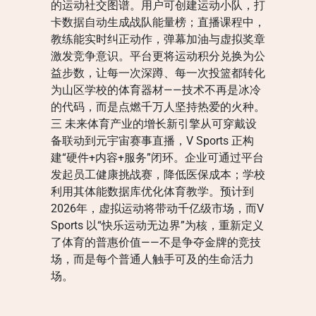
的运动社交图谱。用户可创建运动小队，打
卡数据自动生成战队能量榜；直播课程中，
教练能实时纠正动作，弹幕加油与虚拟奖章
激发竞争意识。平台更将运动积分兑换为公
益步数，让每一次深蹲、每一次投篮都转化
为山区学校的体育器材——技术不再是冰冷
的代码，而是点燃千万人坚持热爱的火种。
三 未来体育产业的增长新引擎从可穿戴设
备联动到元宇宙赛事直播，V Sports 正构
建“硬件+内容+服务”闭环。企业可通过平台
发起员工健康挑战赛，降低医保成本；学校
利用其体能数据库优化体育教学。预计到
2026年，虚拟运动将带动千亿级市场，而V
Sports 以“快乐运动无边界”为核，重新定义
了体育的普惠价值——不是争夺金牌的竞技
场，而是每个普通人触手可及的生命活力
场。