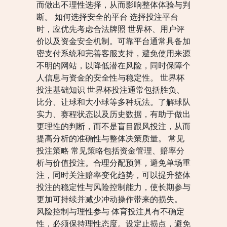
而做出不理性选择，从而影响整体体验与判
断。 如何选择安全的平台 选择投注平台
时，应优先考虑合法牌照 世界杯、用户评
价以及资金安全机制。可靠平台通常具备加
密支付系统和完善客服支持，避免使用来源
不明的网站，以降低潜在风险，同时保障个
人信息与资金的安全性与稳定性。 世界杯
投注基础知识 世界杯投注通常包括胜负、
比分、让球和大小球等多种玩法。了解球队
实力、赛程状态以及历史数据，有助于做出
更理性的判断，而不是盲目跟风投注，从而
提高分析的准确性与整体决策质量。 常见
投注策略 常见策略包括资金管理、赔率分
析与价值投注。合理分配预算，避免单场重
注，同时关注赔率变化趋势，可以提升整体
投注的稳定性与风险控制能力，使长期参与
更加可持续并减少冲动操作带来的损失。
风险控制与理性参与 体育投注具有不确定
性，必须保持理性态度。设定止损点，避免