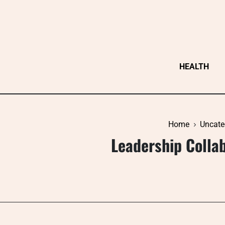
Skip
to
content
HEALTH
Home
Uncate
Leadership Collab