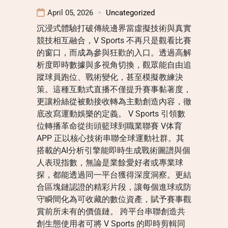
April 05, 2026
Uncategorized
沉浸式體驗打破傳統邊界當虛擬技術與真實
競技相互融合，V Sports 不再只是觀看比賽
的窗口，而成為參與狂歡的入口。透過高解
析度即時數據與多視角切換，觀眾能自由追
蹤球員跑位、戰術變化，甚至模擬教練決
策。這種互動式直播不僅提升賽事黏著度，
更讓粉絲從被動接收轉為主動創造內容，徹
底改寫運動娛樂的定義。 V Sports 引領數
位轉播革命從街頭籃球到職業聯賽 V体育
APP 正以核心技術串聯全球運動社群。其
搭載的AI分析引擎能即時生成戰術圖譜與個
人表現指數，無論是業餘愛好者或專業球
探，都能透過同一平台獲得深度洞察。更結
合區塊鏈認證的精彩片段，讓每個進球或防
守瞬間化為可收藏的數位資產，賦予賽事觀
賞前所未有的價值鏈。 跨平台串聯創造共
創生態使用者可將 V Sports 的即時剪輯同