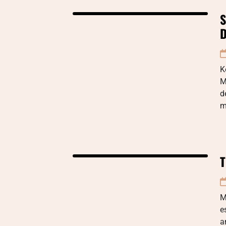
S
D
K
M
d
m
T
M
e
a