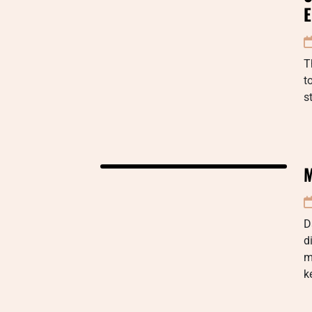
E
T
t
s
M
D
d
m
k