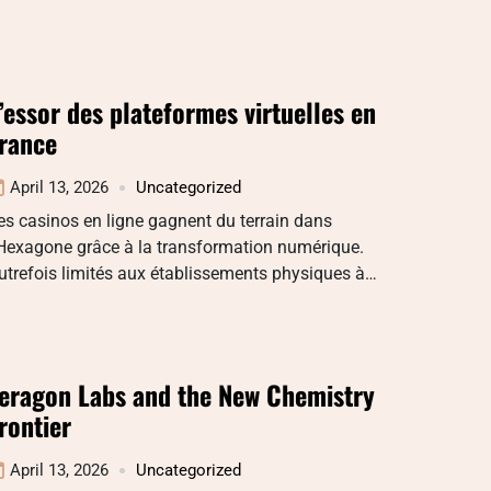
’essor des plateformes virtuelles en
rance
April 13, 2026
Uncategorized
es casinos en ligne gagnent du terrain dans
’Hexagone grâce à la transformation numérique.
utrefois limités aux établissements physiques à…
eragon Labs and the New Chemistry
rontier
April 13, 2026
Uncategorized