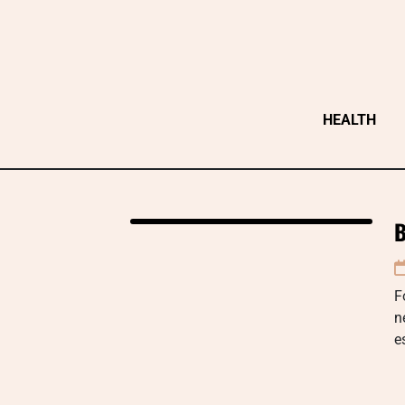
Skip
to
content
HEALTH
B
F
n
e