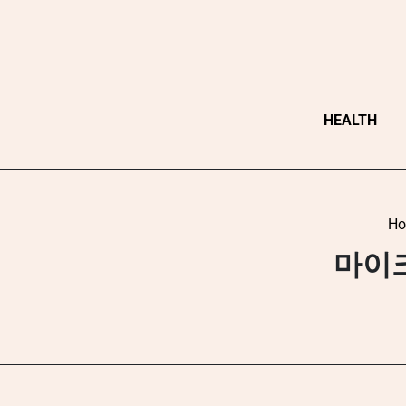
Skip
to
content
HEALTH
H
마이