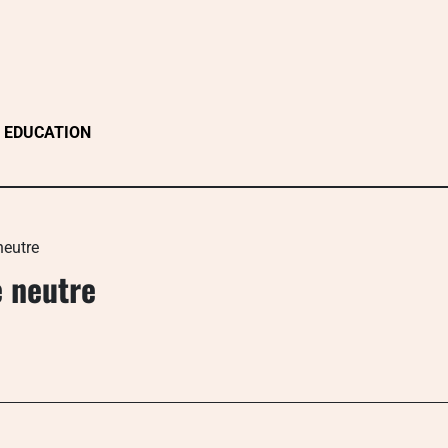
EDUCATION
neutre
e neutre