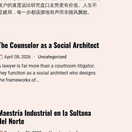
账户的速度远比研究盘口走势更有价值。人生不
是赌局，每一步都该掷地有声而非随风飘散。
The Counselor as a Social Architect
April 08, 2026
Uncategorized
 lawyer is far more than a courtroom litigator;
hey function as a social architect who designs
the frameworks of…
Maestría Industrial en la Sultana
del Norte