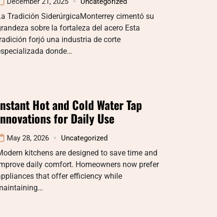
December 21, 2025
Uncategorized
La Tradición SiderúrgicaMonterrey cimentó su
randeza sobre la fortaleza del acero Esta
radición forjó una industria de corte
especializada donde…
Instant Hot and Cold Water Tap
Innovations for Daily Use
May 28, 2026
Uncategorized
Modern kitchens are designed to save time and
improve daily comfort. Homeowners now prefer
ppliances that offer efficiency while
maintaining…