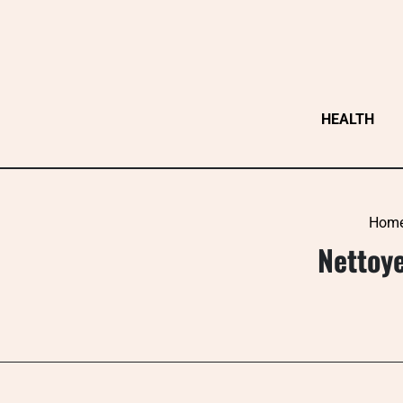
Skip
to
content
HEALTH
Hom
Nettoye