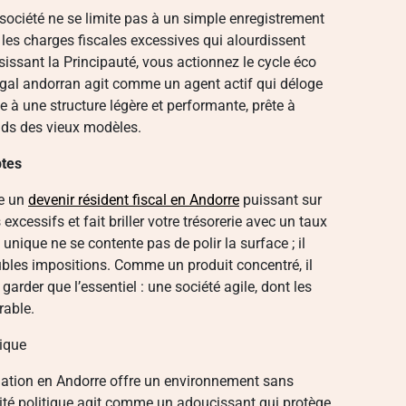
 société ne se limite pas à un simple enregistrement
r les charges fiscales excessives qui alourdissent
sissant la Principauté, vous actionnez le cycle éco
légal andorran agit comme un agent actif qui déloge
e à une structure légère et performante, prête à
ids des vieux modèles.
ptes
me un
devenir résident fiscal en Andorre
puissant sur
excessifs et fait briller votre trésorerie avec un taux
 unique ne se contente pas de polir la surface ; il
ubles impositions. Comme un produit concentré, il
arder que l’essentiel : une société agile, dont les
rable.
mique
allation en Andorre offre un environnement sans
ilité politique agit comme un adoucissant qui protège