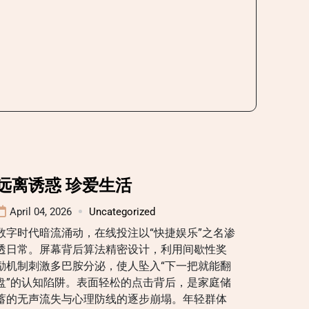
远离诱惑 珍爱生活
April 04, 2026
Uncategorized
数字时代暗流涌动，在线投注以“快捷娱乐”之名渗
透日常。屏幕背后算法精密设计，利用间歇性奖
励机制刺激多巴胺分泌，使人坠入“下一把就能翻
盘”的认知陷阱。表面轻松的点击背后，是家庭储
蓄的无声流失与心理防线的逐步崩塌。年轻群体