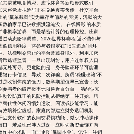
尤其易被电竞博彩、虚拟体育等新颖形式吸引，
却未察觉虚拟筹码正在兑换真实负债。社交平台
上的“赢单截图”实为幸存者偏差的表演，沉默的大
多数输家早已被数据洪流淹没。 在线博彩 的本质
并非概率游戏，而是精密计算的心理操控。庄家
通过动态赔率调整、2026世界杯赛程 返水诱饵与
虚假信用额度，将参与者锁定在“损失追逐”闭环
中。法律明令禁止的平台常藏身境外，利用加密
货币逃避监管，一旦出现纠纷，用户连维权入口
都无处可寻。更危险的是，身份验证环节可能泄
露银行卡信息，导致二次诈骗。所谓“稳赚秘籍”不
过是收割焦虑的镰刀，数学期望值早已宣告：长
期参与者的破产概率无限逼近百分百。 清醒认知
主动设防真正的风险控制从拒绝第一注开始。培
养替代性休闲习惯如运动、阅读或技能学习，能
有效填补空虚感。家庭内部建立财务透明机制，
开启支付软件的夜间交易锁功能，减少冲动操作
窗口。若发现已涉入过深，立即切断资金链并向
反诈中心求助，而非企图“赢回本金”。记住：注销